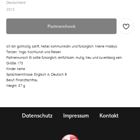
Deutschland
2013
Partnercheck
ich bin gutmütig, sanft, heiter, kommunikativ und fürsorglich. Meine Hobbys:
Tanzen, Yoga, Kochkunst und Reisen.
Partnerwunsch Er sollte fürsorglich, einfühlsam, mutig, treu und zuverlässig sein.
Größe: 175
Kinder: keine
Sprachkenntnisse: Englisch A, Deutsch B
Beruf: Finanzfachfrau
Weight: 57 g
Datenschutz
Impressum
Kontakt